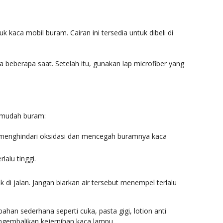
kaca mobil buram. Cairan ini tersedia untuk dibeli di
eberapa saat. Setelah itu, gunakan lap microfiber yang
k mudah buram:
uk menghindari oksidasi dan mencegah buramnya kaca
alu tinggi.
 di jalan. Jangan biarkan air tersebut menempel terlalu
n sederhana seperti cuka, pasta gigi, lotion anti
gembalikan kejernihan kaca lampu.