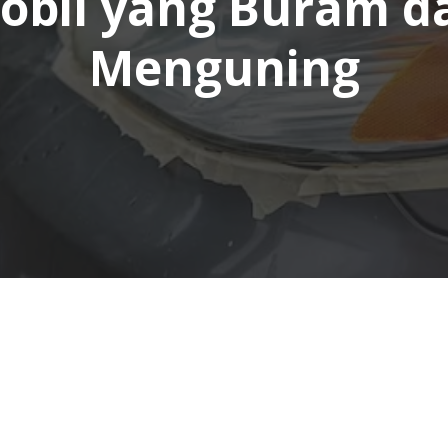
obil yang Buram d
Menguning