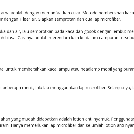
rtama adalah dengan memanfaatkan cuka. Metode pembersihan kaca
engan 1 liter air. Siapkan semprotan dan dua lap microfiber.
ka dan air, lalu semprotkan pada kaca dan gosok dengan lembut mengg
h biasa. Caranya adalah merendam kain ke dalam campuran tersebu
akai untuk membersihkan kaca lampu atau headlamp mobil yang buram. A
n beberapa menit, lalu lap menggunakan lap microfiber. Selanjutnya, 
ahan yang mudah didapatkan adalah lotion anti nyamuk. Penggunaan 
am. Hanya memerlukan lap microfiber dan sejumlah lotion anti nyamu