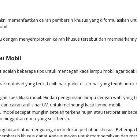
kni memanfaatkan cairan pembersih khusus yang diformulasikan untuk 
obil.
tu dengan menyemprotkan cairan khusus tersebut dan membiarkannya b
pu Mobil
t adalah beberapa tips untuk mencegah kaca lampu mobil agar tida
nar matahari yang terik. Lebih baik parkir di tempat yang teduh unt
an spesifikasi mobil. Hindari penggunaan lampu dengan watt yang terl
dan cairan anti sinar UV, untuk melindungi kaca lampu mobil.
mobil secepat mungkin setelah terkena hujan atau terciprat air becek
eninggalkan noda yang sulit bersih.
g buram atau menguning memerlukan perhatian khusus. Beberapa baha
pembersih khusus dapat Anda gunakan untuk membersihkan dan men