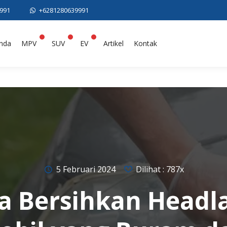
9991
+6281280639991
nda
MPV
SUV
EV
Artikel
Kontak
5 Februari 2024
Dilihat : 787x
a Bersihkan Head