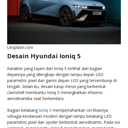
Unsplash.com
Desain Hyundai Ioniq 5
Karakter yang tajam dari Ioniq 5 terlihat dari bagian
depannya yang dilengkapi dengan lampu depan LED
parametric pixel dan garnis depan LED yang tersembunyi di
tengah. Selain itu, desain tutup mesin yang berbentuk
clamshell membantu Ioniq 5 meningkatkan efisiensi
aerodinamika saat berkendara.
Bagian belakang
Ioniq 5
mempertahankan ciri khasnya
sebagai kendaraan modern dengan lampu belakang LED
parametric pixel dan spoiler berbentuk aerodinamis. Pada sisi