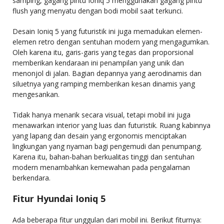
samping, gagang pintu Ioniq 5 menggunakan gagang pintu
flush yang menyatu dengan bodi mobil saat terkunci.
Desain Ioniq 5 yang futuristik ini juga memadukan elemen-
elemen retro dengan sentuhan modern yang mengagumkan.
Oleh karena itu, garis-garis yang tegas dan proporsional
memberikan kendaraan ini penampilan yang unik dan
menonjol di jalan. Bagian depannya yang aerodinamis dan
siluetnya yang ramping memberikan kesan dinamis yang
mengesankan.
Tidak hanya menarik secara visual, tetapi mobil ini juga
menawarkan interior yang luas dan futuristik. Ruang kabinnya
yang lapang dan desain yang ergonomis menciptakan
lingkungan yang nyaman bagi pengemudi dan penumpang.
Karena itu, bahan-bahan berkualitas tinggi dan sentuhan
modern menambahkan kemewahan pada pengalaman
berkendara.
Fitur Hyundai Ioniq 5
Ada beberapa fitur unggulan dari mobil ini. Berikut fiturnya: