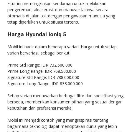
Fitur ini memungkinkan kendaraan untuk melakukan
pengereman, akselerasi, dan manuver lainnya secara
otomatis di jalan tol, dengan pengawasan manusia yang
tetap diperlukan untuk situasi tertentu.
Harga Hyundai Ioniq 5
Mobil ini hadir dalam beberapa varian. Harga untuk setiap
varian bervariasi, sebagai berikut:
Prime Std Range: IDR 732.500.000
Prime Long Range: IDR 768.500.000
Signature Std Range: IDR 788.000.000
Signature Long Range: IDR 833.000.000
Setiap varian menawarkan berbagai fitur dan spesifikasi yang
berbeda, memberikan konsumen pilihan yang sesuai dengan
kebutuhan dan preferensi mereka.
Mobil ini menjadi contoh yang menginspirasi tentang
bagaimana teknologi dapat menciptakan dunia yang lebih