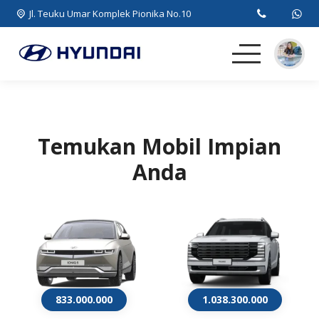
Jl. Teuku Umar Komplek Pionika No.10
Beranda
MPV
Temukan Mobil Impian
Anda
SUV
EV
Artikel
Kontak
833.000.000
1.038.300.000