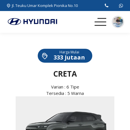
Jl. Teuku Umar Komplek Pionika No.10
Beranda
Harga Mulai
MPV
333 Jutaan
SUV
CRETA
EV
Varian : 6 Tipe
Tersedia : 5 Warna
Artikel
Kontak