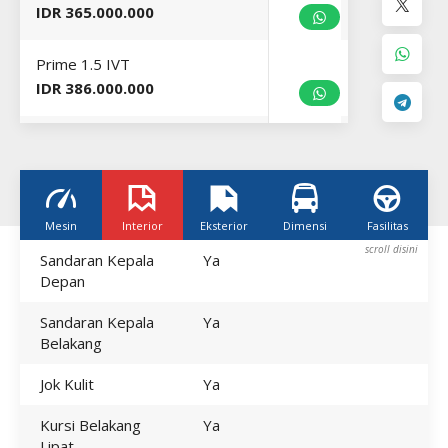
IDR 365.000.000
Prime 1.5 IVT
IDR 386.000.000
Alpha 1.5 IVT
IDR 395.000.000
N-Line 1.5 IVT
Mesin
Interior
Eksterior
Dimensi
Fasilitas
K
IDR 416.000.000
Sandaran Kepala
Ya
Depan
N-Line Turbo 1.5 IVT
IDR 457.000.000
Sandaran Kepala
Ya
Belakang
Jok Kulit
Ya
Kursi Belakang
Ya
Lipat