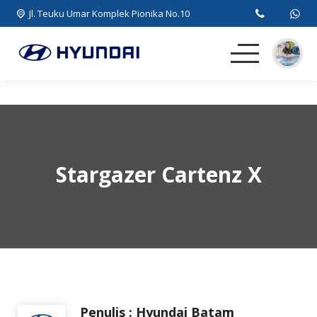
Jl. Teuku Umar Komplek Pionika No.10
Beranda
MPV
Stargazer Cartenz X
SUV
EV
Artikel
Kontak
Penulis : Hyundai Batam